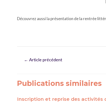
Découvrez aussi la présentation de la rentrée littér
Navigation
←
Article précédent
de
l’article
Publications similaires
Inscription et reprise des activités