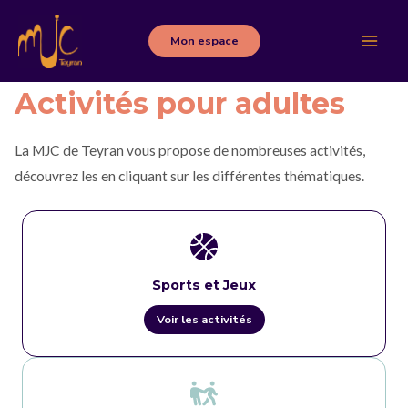
Aller
au
Mon espace
Main
contenu
Men
Activités pour adultes
La MJC de Teyran vous propose de nombreuses activités,
découvrez les en cliquant sur les différentes thématiques.
Sports et Jeux
Voir les activités