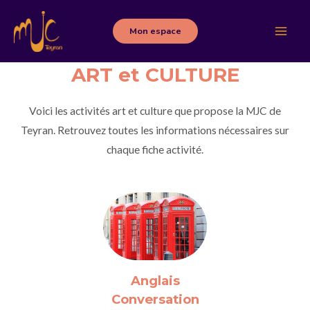
Aller
au
Mon espace
Main
contenu
ART et CULTURE
Men
Voici les activités art et culture que propose la MJC de
Teyran. Retrouvez toutes les informations nécessaires sur
chaque fiche activité.
Anglais
Conversation