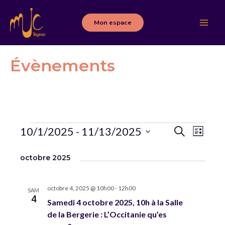
Aller
au
Mon espace
Main
contenu
Men
Évènements
Évènements
R
10/1/2025
 - 
11/13/2025
N
R
L
e
i
a
S
e
c
s
octobre 2025
h
é
v
t
c
e
e
l
r
i
h
c
e
octobre 4, 2025 @ 10h00
-
12h00
SAM
g
h
4
e
Samedi 4 octobre 2025, 10h à la Salle
c
e
a
de la Bergerie : L’Occitanie qu’es
t
r