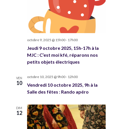
n
e
m
e
n
octobre 9, 2025 @ 15h00
-
17h00
Jeudi 9 octobre 2025, 15h-17h à la
t
MJC : C’est moi kfé, réparons nos
s
petits objets électriques
octobre 10, 2025 @ 9h00
-
12h00
VEN
10
Vendredi 10 octobre 2025, 9h à la
Salle des fêtes : Rando apéro
DIM
12