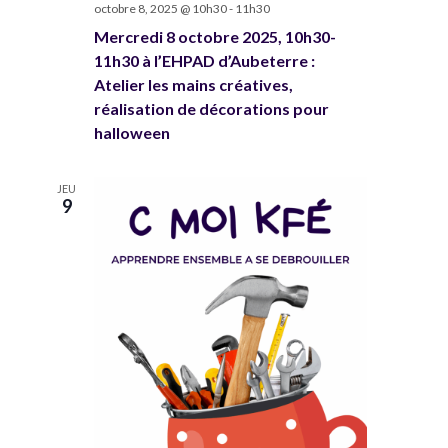
i
octobre 8, 2025 @ 10h30
-
11h30
e
Mercredi 8 octobre 2025, 10h30-
o
m
11h30 à l’EHPAD d’Aubeterre :
n
Atelier les mains créatives,
e
réalisation de décorations pour
d
n
halloween
e
t
v
JEU
9
u
e
s
É
v
è