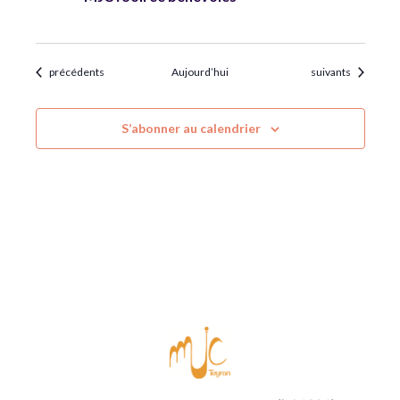
Évènements
Évènements
précédents
Aujourd’hui
suivants
S’abonner au calendrier