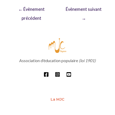
Navigation
←
Évènement
Évènement suivant
de
précédent
→
l’article
Association d'éducation populaire
(loi 1901)
La MJC