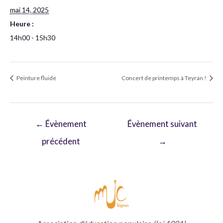
mai 14, 2025
Heure :
14h00 - 15h30
Peinture fluide
Concert de printemps à Teyran !
Navigation
←
Évènement
Évènement suivant
de
précédent
→
l’article