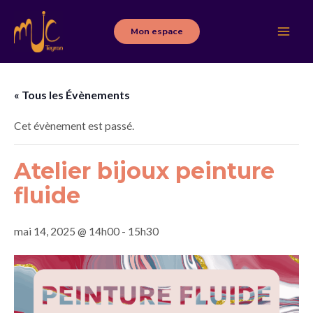
Aller
au
Mon espace
Main
contenu
Men
« Tous les Évènements
Cet évènement est passé.
Atelier bijoux peinture
fluide
mai 14, 2025 @ 14h00
-
15h30