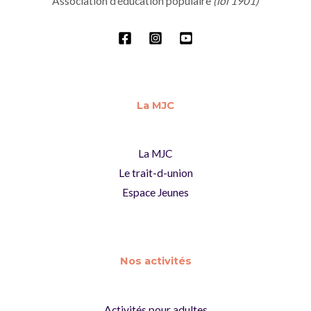
Association d'éducation populaire
(loi 1901)
La MJC
La MJC
Le trait-d-union
Espace Jeunes
Nos activités
Activités pour adultes