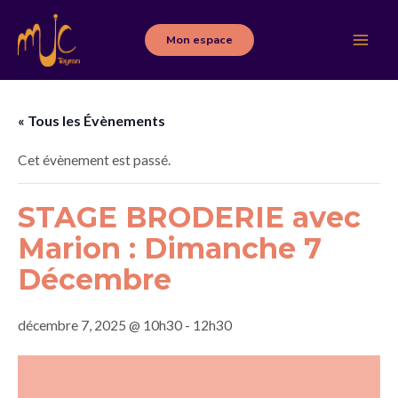
Aller
au
Mon espace
Main
contenu
Men
« Tous les Évènements
Cet évènement est passé.
STAGE BRODERIE avec
Marion : Dimanche 7
Décembre
décembre 7, 2025 @ 10h30
-
12h30