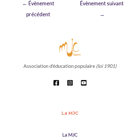
Navigation
←
Évènement
Évènement suivant
de
précédent
→
l’article
Association d'éducation populaire
(loi 1901)
La MJC
La MJC