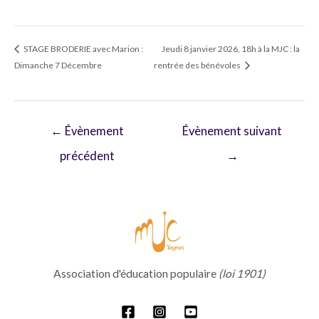
STAGE BRODERIE avec Marion :
Jeudi 8 janvier 2026, 18h à la MJC : la
Dimanche 7 Décembre
rentrée des bénévoles
Navigation
←
Évènement
Évènement suivant
de
précédent
→
l’article
Association d'éducation populaire
(loi 1901)