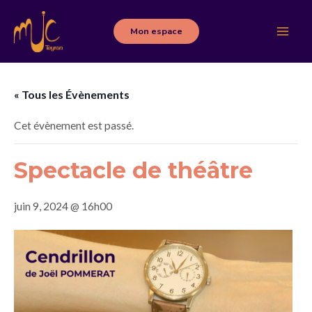
Aller
au
Mon espace
Main
contenu
Men
« Tous les Évènements
Cet évènement est passé.
Spectacle de théâtre
juin 9, 2024 @ 16h00