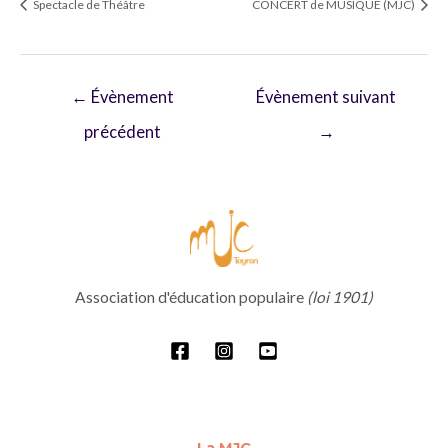
Spectacle de Théâtre
CONCERT de MUSIQUE (MJC)
Navigation
←
Évènement
Évènement suivant
de
précédent
→
l’article
Association d'éducation populaire
(loi 1901)
La MJC