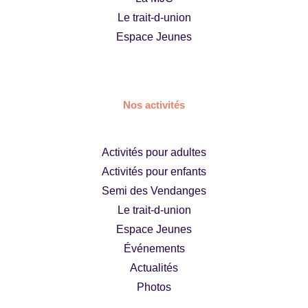
v
Le trait-d-union
Espace Jeunes
è
n
e
Nos activités
m
e
Activités pour adultes
n
Activités pour enfants
t
Semi des Vendanges
Le trait-d-union
s
Espace Jeunes
Événements
Actualités
Photos