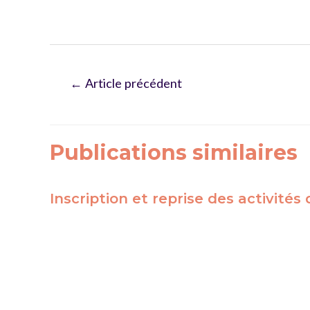
Navigation
←
Article précédent
de
l’article
Publications similaires
Inscription et reprise des activités