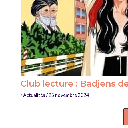
Club lecture : Badjens d
/
Actualités
/
25 novembre 2024