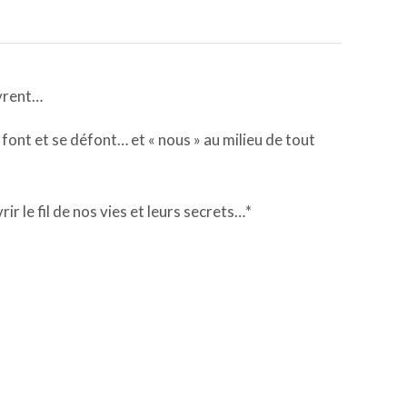
images
uvrent…
font et se défont… et « nous » au milieu de tout
r le fil de nos vies et leurs secrets…*