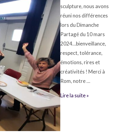
sculpture, nous avons
réuni nos différences
lors du Dimanche
Partagé du 10 mars
2024…bienveillance,
respect, tolérance,
émotions, rires et
créativités ! Merci à
Rom, notre …
Dimanche
Lire la suite »
partagé
:
retours
en