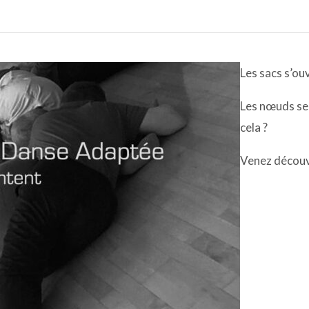
Les sacs s’o
Les nœuds se 
cela ?
Venez découvri