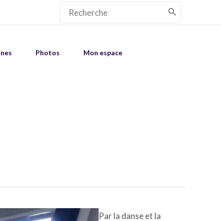
Search
for:
unes
Photos
Mon espace
Par la danse et la