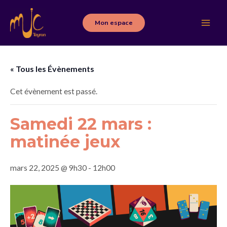
Aller
au
Mon espace
Main
contenu
Men
« Tous les Évènements
Cet évènement est passé.
Samedi 22 mars :
matinée jeux
mars 22, 2025 @ 9h30
-
12h00