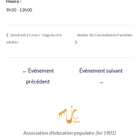
Heure :
9h30 - 12h00
Vendredi 21 mars : Yoga du rire
Atelier de Constellation Familiale
adultes
Navigation
←
Évènement
Évènement suivant
de
précédent
→
l’article
Association d'éducation populaire
(loi 1901)