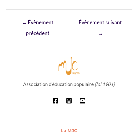
Navigation
←
Évènement
Évènement suivant
de
précédent
→
l’article
Association d'éducation populaire
(loi 1901)
La MJC