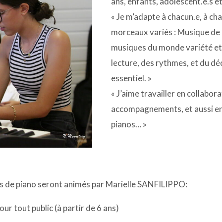
ans, enfants, adolescent.e.s e
« Je m’adapte à chacun.e, à chaq
morceaux variés : Musique de f
musiques du monde variété etc…,
lecture, des rythmes, et du dé
essentiel. »
« J’aime travailler en collabo
accompagnements, et aussi en 
pianos… »
s de piano seront animés par Marielle SANFILIPPO:
our tout public (à partir de 6 ans)