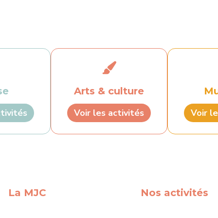
se
Arts & culture
Mu
tivités
Voir les activités
Voir le
La MJC
Nos activités