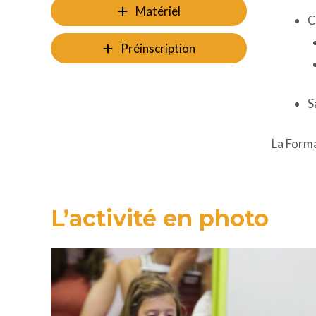
Matériel
C
Préinscription
S
La Form
L’activité en photo