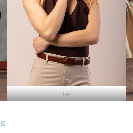
FaR
ts