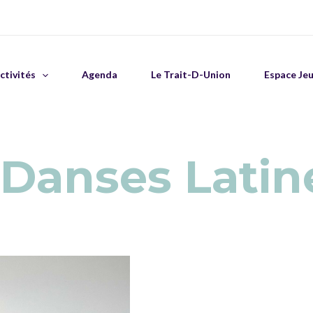
ctivités
Agenda
Le Trait-D-Union
Espace Je
n Danses Latin