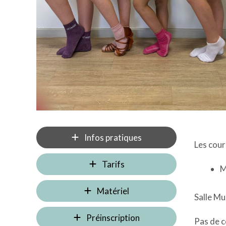
Infos pratiques
Les cour
Tarifs
M
Matériel
Salle Mu
Préinscription
Pas de c