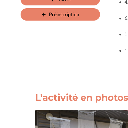
4
Préinscription
6
1
1
L’activité en photo