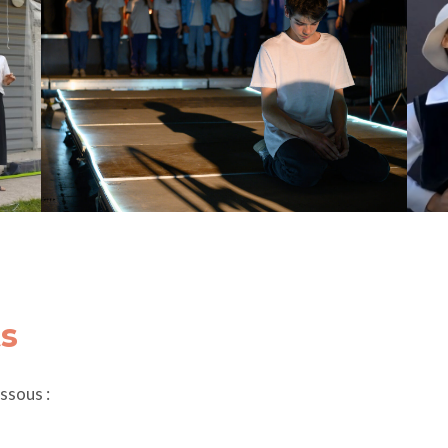
ts
ssous :