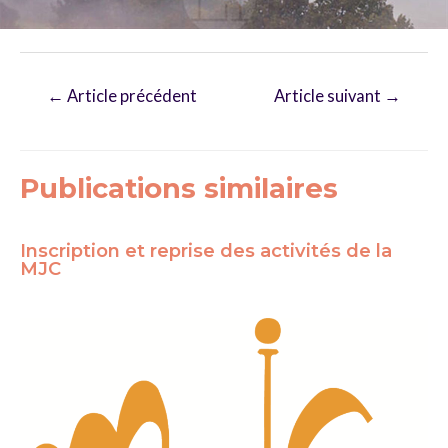
Navigation
←
Article précédent
Article suivant
→
de
l’article
Publications similaires
Inscription et reprise des activités de la
MJC